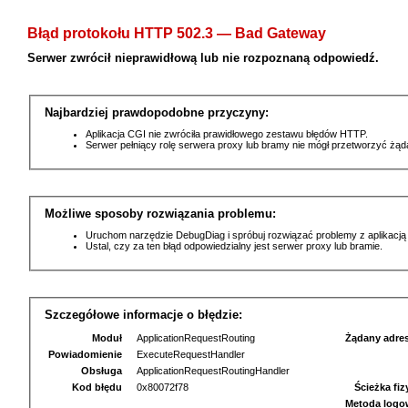
Błąd protokołu HTTP 502.3 — Bad Gateway
Serwer zwrócił nieprawidłową lub nie rozpoznaną odpowiedź.
Najbardziej prawdopodobne przyczyny:
Aplikacja CGI nie zwróciła prawidłowego zestawu błędów HTTP.
Serwer pełniący rolę serwera proxy lub bramy nie mógł przetworzyć żą
Możliwe sposoby rozwiązania problemu:
Uruchom narzędzie DebugDiag i spróbuj rozwiązać problemy z aplikacją
Ustal, czy za ten błąd odpowiedzialny jest serwer proxy lub bramie.
Szczegółowe informacje o błędzie:
Moduł
ApplicationRequestRouting
Żądany adre
Powiadomienie
ExecuteRequestHandler
Obsługa
ApplicationRequestRoutingHandler
Kod błędu
0x80072f78
Ścieżka fi
Metoda logo