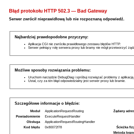
Błąd protokołu HTTP 502.3 — Bad Gateway
Serwer zwrócił nieprawidłową lub nie rozpoznaną odpowiedź.
Najbardziej prawdopodobne przyczyny:
Aplikacja CGI nie zwróciła prawidłowego zestawu błędów HTTP.
Serwer pełniący rolę serwera proxy lub bramy nie mógł przetworzyć żą
Możliwe sposoby rozwiązania problemu:
Uruchom narzędzie DebugDiag i spróbuj rozwiązać problemy z aplikacją
Ustal, czy za ten błąd odpowiedzialny jest serwer proxy lub bramie.
Szczegółowe informacje o błędzie:
Moduł
ApplicationRequestRouting
Żądany adre
Powiadomienie
ExecuteRequestHandler
Obsługa
ApplicationRequestRoutingHandler
Kod błędu
0x80072f78
Ścieżka fi
Metoda logo