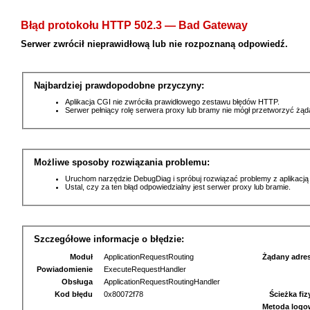
Błąd protokołu HTTP 502.3 — Bad Gateway
Serwer zwrócił nieprawidłową lub nie rozpoznaną odpowiedź.
Najbardziej prawdopodobne przyczyny:
Aplikacja CGI nie zwróciła prawidłowego zestawu błędów HTTP.
Serwer pełniący rolę serwera proxy lub bramy nie mógł przetworzyć żą
Możliwe sposoby rozwiązania problemu:
Uruchom narzędzie DebugDiag i spróbuj rozwiązać problemy z aplikacją
Ustal, czy za ten błąd odpowiedzialny jest serwer proxy lub bramie.
Szczegółowe informacje o błędzie:
Moduł
ApplicationRequestRouting
Żądany adre
Powiadomienie
ExecuteRequestHandler
Obsługa
ApplicationRequestRoutingHandler
Kod błędu
0x80072f78
Ścieżka fi
Metoda logo