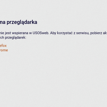
na przeglądarka
nie jest wspierana w USOSweb. Aby korzystać z serwisu, pobierz ak
ych przeglądarek:
refox
hrome