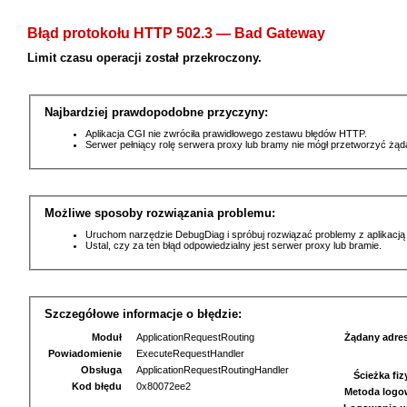
Błąd protokołu HTTP 502.3 — Bad Gateway
Limit czasu operacji został przekroczony.
Najbardziej prawdopodobne przyczyny:
Aplikacja CGI nie zwróciła prawidłowego zestawu błędów HTTP.
Serwer pełniący rolę serwera proxy lub bramy nie mógł przetworzyć żą
Możliwe sposoby rozwiązania problemu:
Uruchom narzędzie DebugDiag i spróbuj rozwiązać problemy z aplikacją
Ustal, czy za ten błąd odpowiedzialny jest serwer proxy lub bramie.
Szczegółowe informacje o błędzie:
Moduł
ApplicationRequestRouting
Żądany adre
Powiadomienie
ExecuteRequestHandler
Obsługa
ApplicationRequestRoutingHandler
Ścieżka fi
Kod błędu
0x80072ee2
Metoda logo