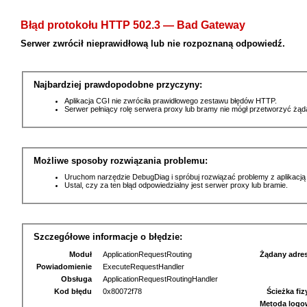
Błąd protokołu HTTP 502.3 — Bad Gateway
Serwer zwrócił nieprawidłową lub nie rozpoznaną odpowiedź.
Najbardziej prawdopodobne przyczyny:
Aplikacja CGI nie zwróciła prawidłowego zestawu błędów HTTP.
Serwer pełniący rolę serwera proxy lub bramy nie mógł przetworzyć żą
Możliwe sposoby rozwiązania problemu:
Uruchom narzędzie DebugDiag i spróbuj rozwiązać problemy z aplikacją
Ustal, czy za ten błąd odpowiedzialny jest serwer proxy lub bramie.
Szczegółowe informacje o błędzie:
Moduł
ApplicationRequestRouting
Żądany adre
Powiadomienie
ExecuteRequestHandler
Obsługa
ApplicationRequestRoutingHandler
Kod błędu
0x80072f78
Ścieżka fi
Metoda logo