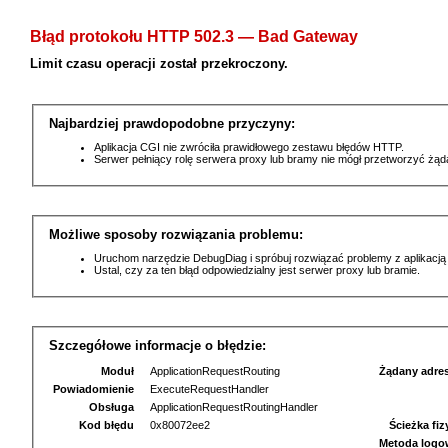
Błąd protokołu HTTP 502.3 — Bad Gateway
Limit czasu operacji został przekroczony.
Najbardziej prawdopodobne przyczyny:
Aplikacja CGI nie zwróciła prawidłowego zestawu błędów HTTP.
Serwer pełniący rolę serwera proxy lub bramy nie mógł przetworzyć żą
Możliwe sposoby rozwiązania problemu:
Uruchom narzędzie DebugDiag i spróbuj rozwiązać problemy z aplikacją
Ustal, czy za ten błąd odpowiedzialny jest serwer proxy lub bramie.
Szczegółowe informacje o błędzie:
Moduł
ApplicationRequestRouting
Żądany adre
Powiadomienie
ExecuteRequestHandler
Obsługa
ApplicationRequestRoutingHandler
Kod błędu
0x80072ee2
Ścieżka fi
Metoda logo