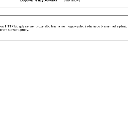
Logowanie użytkownika
Anonimowy
ów HTTP lub gdy serwer proxy albo brama nie mogą wysłać żądania do bramy nadrzędnej. Jeś
atorem serwera proxy.