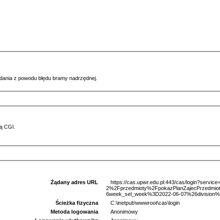
ądania z powodu błędu bramy nadrzędnej.
ą CGI.
Żądany adres URL
https://cas.upwr.edu.pl:443/cas/login?serv
2%2Fprzedmioty%2FpokazPlanZajecPrzedm
6week_sel_week%3D2022-06-07%26division%3
Ścieżka fizyczna
C:\inetpub\wwwroot\cas\login
Metoda logowania
Anonimowy