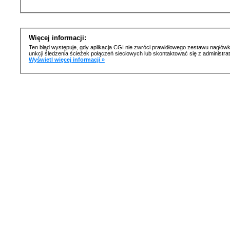
Więcej informacji:
Ten błąd występuje, gdy aplikacja CGI nie zwróci prawidłowego zestawu nagłówk
unkcji śledzenia ścieżek połączeń sieciowych lub skontaktować się z administr
Wyświetl więcej informacji »