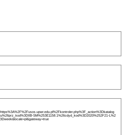
ice=https%3A%2F%2Fusos.upwr.edu.pl%2Fkontroler.php%3F_action%3Dkatalog
iotu%26prz_kod%3DIIB-SM%253E1158.1%26cdyd_kod%3D2020%252F21-L%2
Dweek&locale=pl&gateway=true