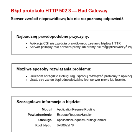
Błąd protokołu HTTP 502.3 — Bad Gateway
Serwer zwrócił nieprawidłową lub nie rozpoznaną odpowiedź.
Najbardziej prawdopodobne przyczyny:
Aplikacja CGI nie zwróciła prawidłowego zestawu błędów HTTP.
Serwer pełniący rolę serwera proxy lub bramy nie mógł przetworzyć ż
Możliwe sposoby rozwiązania problemu:
Uruchom narzędzie DebugDiag i spróbuj rozwiązać problemy z aplikacj
Ustal, czy za ten błąd odpowiedzialny jest serwer proxy lub bramie.
Szczegółowe informacje o błędzie:
Moduł
ApplicationRequestRouting
Powiadomienie
ExecuteRequestHandler
Obsługa
ApplicationRequestRoutingHandler
Kod błędu
0x80072f78