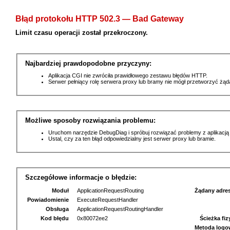
Błąd protokołu HTTP 502.3 — Bad Gateway
Limit czasu operacji został przekroczony.
Najbardziej prawdopodobne przyczyny:
Aplikacja CGI nie zwróciła prawidłowego zestawu błędów HTTP.
Serwer pełniący rolę serwera proxy lub bramy nie mógł przetworzyć żą
Możliwe sposoby rozwiązania problemu:
Uruchom narzędzie DebugDiag i spróbuj rozwiązać problemy z aplikacją
Ustal, czy za ten błąd odpowiedzialny jest serwer proxy lub bramie.
Szczegółowe informacje o błędzie:
Moduł
ApplicationRequestRouting
Żądany adre
Powiadomienie
ExecuteRequestHandler
Obsługa
ApplicationRequestRoutingHandler
Kod błędu
0x80072ee2
Ścieżka fi
Metoda logo