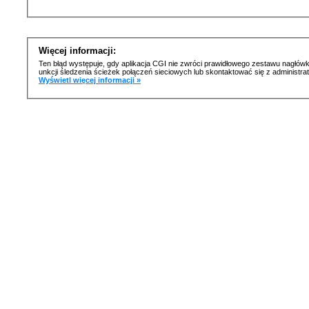
Więcej informacji:
Ten błąd występuje, gdy aplikacja CGI nie zwróci prawidłowego zestawu nagłówk
unkcji śledzenia ścieżek połączeń sieciowych lub skontaktować się z administr
Wyświetl więcej informacji »