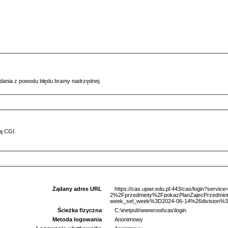
ądania z powodu błędu bramy nadrzędnej.
ą CGI.
Żądany adres URL
https://cas.upwr.edu.pl:443/cas/login?serv
2%2Fprzedmioty%2FpokazPlanZajecPrzedmi
week_sel_week%3D2024-06-14%26division%3D
Ścieżka fizyczna
C:\inetpub\wwwroot\cas\login
Metoda logowania
Anonimowy