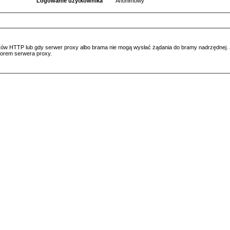
Logowanie użytkownika
Anonimowy
ów HTTP lub gdy serwer proxy albo brama nie mogą wysłać żądania do bramy nadrzędnej. Jeś
atorem serwera proxy.