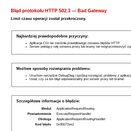
Błąd protokołu HTTP 502.3 — Bad Gateway
Limit czasu operacji został przekroczony.
Najbardziej prawdopodobne przyczyny:
Aplikacja CGI nie zwróciła prawidłowego zestawu błędów HTTP.
Serwer pełniący rolę serwera proxy lub bramy nie mógł przetworzyć ż
Możliwe sposoby rozwiązania problemu:
Uruchom narzędzie DebugDiag i spróbuj rozwiązać problemy z aplikacj
Ustal, czy za ten błąd odpowiedzialny jest serwer proxy lub bramie.
Szczegółowe informacje o błędzie:
Moduł
ApplicationRequestRouting
Powiadomienie
ExecuteRequestHandler
Obsługa
ApplicationRequestRoutingHandler
Kod błędu
0x80072ee2