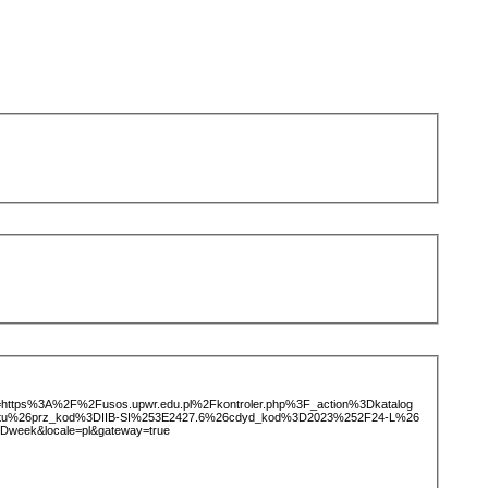
ice=https%3A%2F%2Fusos.upwr.edu.pl%2Fkontroler.php%3F_action%3Dkatalog
otu%26prz_kod%3DIIB-SI%253E2427.6%26cdyd_kod%3D2023%252F24-L%26
week&locale=pl&gateway=true