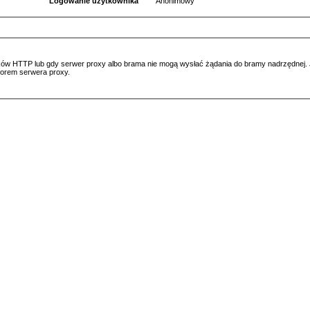
Logowanie użytkownika
Anonimowy
ów HTTP lub gdy serwer proxy albo brama nie mogą wysłać żądania do bramy nadrzędnej. Jeś
atorem serwera proxy.