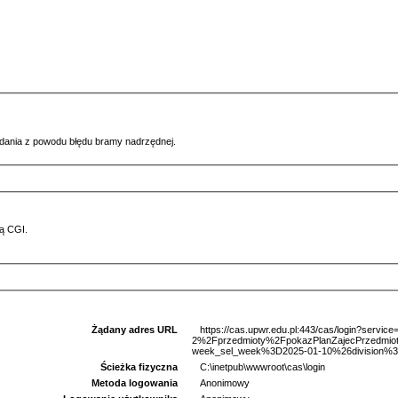
ądania z powodu błędu bramy nadrzędnej.
ą CGI.
Żądany adres URL
https://cas.upwr.edu.pl:443/cas/login?serv
2%2Fprzedmioty%2FpokazPlanZajecPrzedm
week_sel_week%3D2025-01-10%26division%3D
Ścieżka fizyczna
C:\inetpub\wwwroot\cas\login
Metoda logowania
Anonimowy