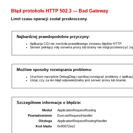
Błąd protokołu HTTP 502.3 — Bad Gateway
Limit czasu operacji został przekroczony.
Najbardziej prawdopodobne przyczyny:
Aplikacja CGI nie zwróciła prawidłowego zestawu błędów HTTP.
Serwer pełniący rolę serwera proxy lub bramy nie mógł przetworzyć ż
Możliwe sposoby rozwiązania problemu:
Uruchom narzędzie DebugDiag i spróbuj rozwiązać problemy z aplikacj
Ustal, czy za ten błąd odpowiedzialny jest serwer proxy lub bramie.
Szczegółowe informacje o błędzie:
Moduł
ApplicationRequestRouting
Powiadomienie
ExecuteRequestHandler
Obsługa
ApplicationRequestRoutingHandler
Kod błędu
0x80072ee2