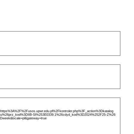
ice=https%3A%2F%2Fusos.upwr.edu.pl%2Fkontroler.php%3F_action%3Dkatalog
iotu%26prz_kod%3DIIB-SI%253E0339.1%26cdyd_kod%3D2024%252F25-Z%26
week&locale=pl&gateway=true