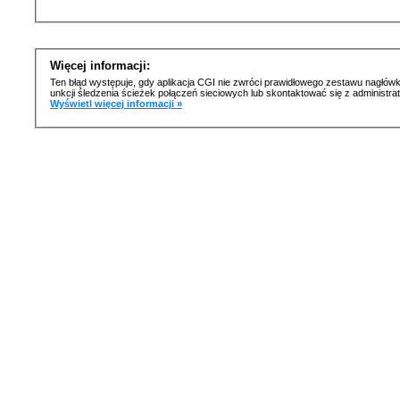
Więcej informacji:
Ten błąd występuje, gdy aplikacja CGI nie zwróci prawidłowego zestawu nagłówk
unkcji śledzenia ścieżek połączeń sieciowych lub skontaktować się z administr
Wyświetl więcej informacji »