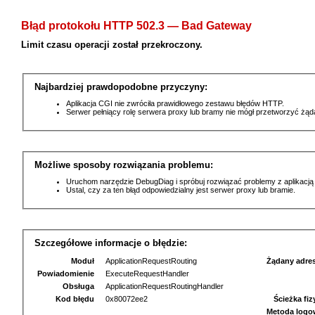
Błąd protokołu HTTP 502.3 — Bad Gateway
Limit czasu operacji został przekroczony.
Najbardziej prawdopodobne przyczyny:
Aplikacja CGI nie zwróciła prawidłowego zestawu błędów HTTP.
Serwer pełniący rolę serwera proxy lub bramy nie mógł przetworzyć żą
Możliwe sposoby rozwiązania problemu:
Uruchom narzędzie DebugDiag i spróbuj rozwiązać problemy z aplikacją
Ustal, czy za ten błąd odpowiedzialny jest serwer proxy lub bramie.
Szczegółowe informacje o błędzie:
Moduł
ApplicationRequestRouting
Żądany adre
Powiadomienie
ExecuteRequestHandler
Obsługa
ApplicationRequestRoutingHandler
Kod błędu
0x80072ee2
Ścieżka fi
Metoda logo