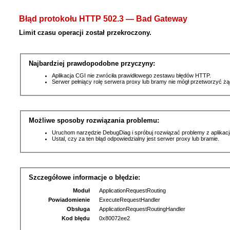
Błąd protokołu HTTP 502.3 — Bad Gateway
Limit czasu operacji został przekroczony.
Najbardziej prawdopodobne przyczyny:
Aplikacja CGI nie zwróciła prawidłowego zestawu błędów HTTP.
Serwer pełniący rolę serwera proxy lub bramy nie mógł przetworzyć ż
Możliwe sposoby rozwiązania problemu:
Uruchom narzędzie DebugDiag i spróbuj rozwiązać problemy z aplikacj
Ustal, czy za ten błąd odpowiedzialny jest serwer proxy lub bramie.
Szczegółowe informacje o błędzie:
Moduł
ApplicationRequestRouting
Powiadomienie
ExecuteRequestHandler
Obsługa
ApplicationRequestRoutingHandler
Kod błędu
0x80072ee2