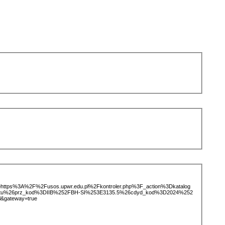
ice=https%3A%2F%2Fusos.upwr.edu.pl%2Fkontroler.php%3F_action%3Dkatalog
iotu%26prz_kod%3DIIB%252FBH-SI%253E3135.5%26cdyd_kod%3D2024%252
l&gateway=true