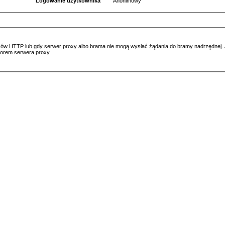
Logowanie użytkownika
Anonimowy
ów HTTP lub gdy serwer proxy albo brama nie mogą wysłać żądania do bramy nadrzędnej. Jeś
atorem serwera proxy.