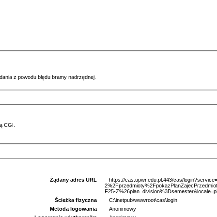
ądania z powodu błędu bramy nadrzędnej.
ą CGI.
Żądany adres URL
https://cas.upwr.edu.pl:443/cas/login?serv
2%2Fprzedmioty%2FpokazPlanZajecPrzedm
F25-Z%26plan_division%3Dsemester&locale=p
Ścieżka fizyczna
C:\inetpub\wwwroot\cas\login
Metoda logowania
Anonimowy