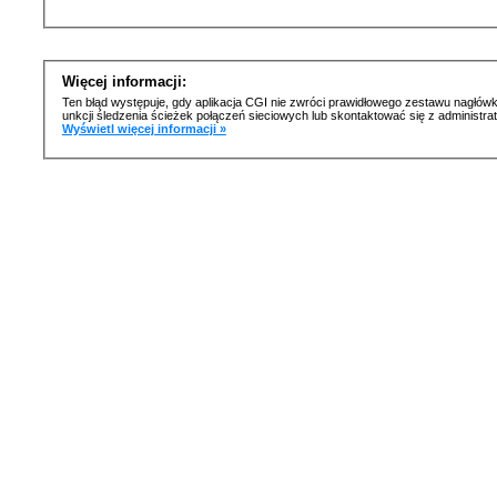
Więcej informacji:
Ten błąd występuje, gdy aplikacja CGI nie zwróci prawidłowego zestawu nagłówk
unkcji śledzenia ścieżek połączeń sieciowych lub skontaktować się z administr
Wyświetl więcej informacji »