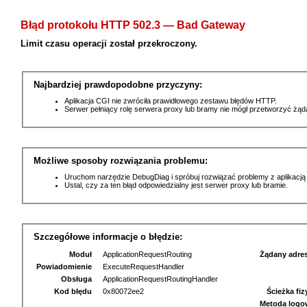
Błąd protokołu HTTP 502.3 — Bad Gateway
Limit czasu operacji został przekroczony.
Najbardziej prawdopodobne przyczyny:
Aplikacja CGI nie zwróciła prawidłowego zestawu błędów HTTP.
Serwer pełniący rolę serwera proxy lub bramy nie mógł przetworzyć żą
Możliwe sposoby rozwiązania problemu:
Uruchom narzędzie DebugDiag i spróbuj rozwiązać problemy z aplikacją
Ustal, czy za ten błąd odpowiedzialny jest serwer proxy lub bramie.
Szczegółowe informacje o błędzie:
Moduł
ApplicationRequestRouting
Żądany adre
Powiadomienie
ExecuteRequestHandler
Obsługa
ApplicationRequestRoutingHandler
Kod błędu
0x80072ee2
Ścieżka fi
Metoda logo