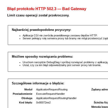
Błąd protokołu HTTP 502.3 — Bad Gateway
Limit czasu operacji został przekroczony.
Najbardziej prawdopodobne przyczyny:
Aplikacja CGI nie zwróciła prawidłowego zestawu błędów HTTP.
Serwer pełniący rolę serwera proxy lub bramy nie mógł przetworzyć żą
Możliwe sposoby rozwiązania problemu:
Uruchom narzędzie DebugDiag i spróbuj rozwiązać problemy z aplikacją
Ustal, czy za ten błąd odpowiedzialny jest serwer proxy lub bramie.
Szczegółowe informacje o błędzie:
Moduł
ApplicationRequestRouting
Żądany adre
Powiadomienie
ExecuteRequestHandler
Obsługa
ApplicationRequestRoutingHandler
Kod błędu
0x80072ee2
Ścieżka fi
Metoda logo