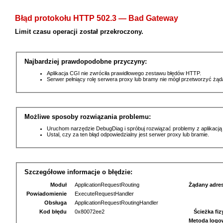
Błąd protokołu HTTP 502.3 — Bad Gateway
Limit czasu operacji został przekroczony.
Najbardziej prawdopodobne przyczyny:
Aplikacja CGI nie zwróciła prawidłowego zestawu błędów HTTP.
Serwer pełniący rolę serwera proxy lub bramy nie mógł przetworzyć żą
Możliwe sposoby rozwiązania problemu:
Uruchom narzędzie DebugDiag i spróbuj rozwiązać problemy z aplikacją
Ustal, czy za ten błąd odpowiedzialny jest serwer proxy lub bramie.
Szczegółowe informacje o błędzie:
Moduł
ApplicationRequestRouting
Żądany adre
Powiadomienie
ExecuteRequestHandler
Obsługa
ApplicationRequestRoutingHandler
Kod błędu
0x80072ee2
Ścieżka fi
Metoda logo