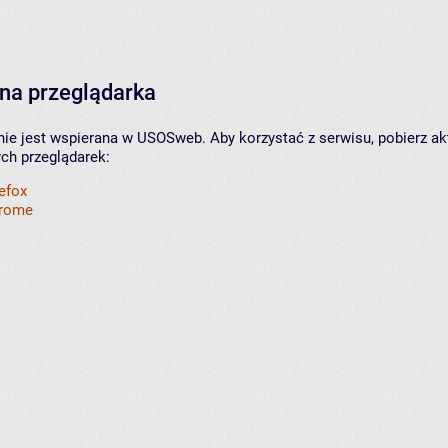
na przeglądarka
nie jest wspierana w USOSweb. Aby korzystać z serwisu, pobierz ak
ych przeglądarek:
refox
hrome