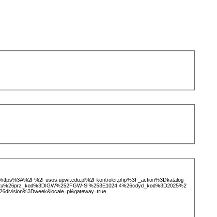
ice=https%3A%2F%2Fusos.upwr.edu.pl%2Fkontroler.php%3F_action%3Dkatalog
miotu%26prz_kod%3DIGW%252FGW-SI%253E1024.4%26cdyd_kod%3D2025%2
division%3Dweek&locale=pl&gateway=true