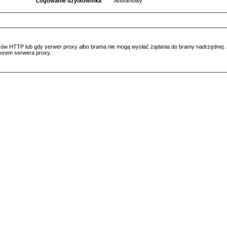
Logowanie użytkownika
Anonimowy
ów HTTP lub gdy serwer proxy albo brama nie mogą wysłać żądania do bramy nadrzędnej. Jeś
atorem serwera proxy.