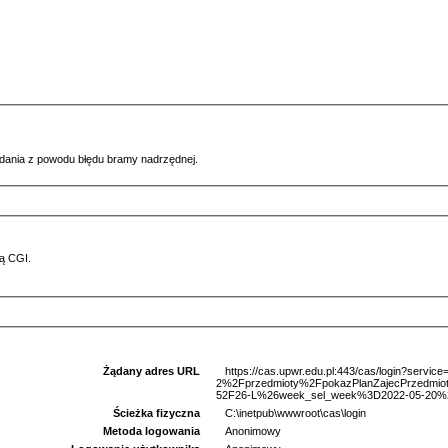
ądania z powodu błędu bramy nadrzędnej.
ą CGI.
Żądany adres URL
https://cas.upwr.edu.pl:443/cas/login?serv
2%2Fprzedmioty%2FpokazPlanZajecPrzed
52F26-L%26week_sel_week%3D2022-05-20%26
Ścieżka fizyczna
C:\inetpub\wwwroot\cas\login
Metoda logowania
Anonimowy