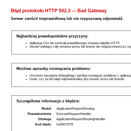
Błąd protokołu HTTP 502.3 — Bad Gateway
Serwer zwrócił nieprawidłową lub nie rozpoznaną odpowiedź.
Najbardziej prawdopodobne przyczyny:
Aplikacja CGI nie zwróciła prawidłowego zestawu błędów HTTP.
Serwer pełniący rolę serwera proxy lub bramy nie mógł przetworzyć ż
Możliwe sposoby rozwiązania problemu:
Uruchom narzędzie DebugDiag i spróbuj rozwiązać problemy z aplikacj
Ustal, czy za ten błąd odpowiedzialny jest serwer proxy lub bramie.
Szczegółowe informacje o błędzie:
Moduł
ApplicationRequestRouting
Powiadomienie
ExecuteRequestHandler
Obsługa
ApplicationRequestRoutingHandler
Kod błędu
0x80072f78