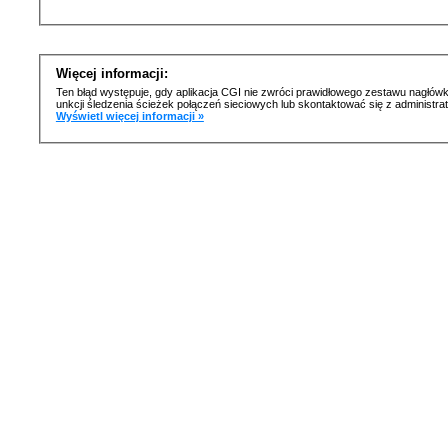
Więcej informacji:
Ten błąd występuje, gdy aplikacja CGI nie zwróci prawidłowego zestawu nagłówk
unkcji śledzenia ścieżek połączeń sieciowych lub skontaktować się z administr
Wyświetl więcej informacji »