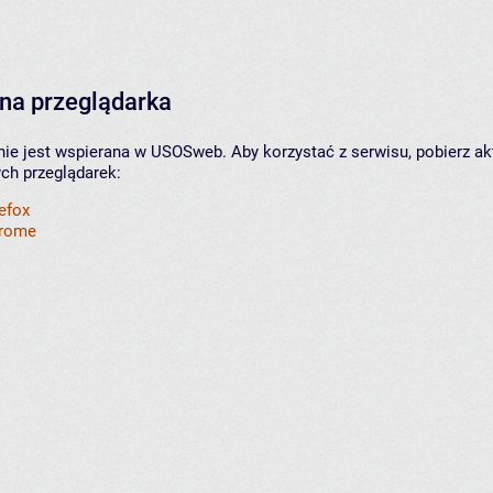
na przeglądarka
nie jest wspierana w USOSweb. Aby korzystać z serwisu, pobierz ak
ych przeglądarek:
refox
hrome