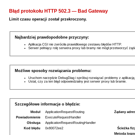
Błąd protokołu HTTP 502.3 — Bad Gateway
Limit czasu operacji został przekroczony.
Najbardziej prawdopodobne przyczyny:
Aplikacja CGI nie zwróciła prawidłowego zestawu błędów HTTP.
Serwer pełniący rolę serwera proxy lub bramy nie mógł przetworzyć żą
Możliwe sposoby rozwiązania problemu:
Uruchom narzędzie DebugDiag i spróbuj rozwiązać problemy z aplikacją
Ustal, czy za ten błąd odpowiedzialny jest serwer proxy lub bramie.
Szczegółowe informacje o błędzie:
Moduł
ApplicationRequestRouting
Żądany adre
Powiadomienie
ExecuteRequestHandler
Obsługa
ApplicationRequestRoutingHandler
Kod błędu
0x80072ee2
Ścieżka fi
Metoda logo