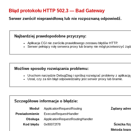
Błąd protokołu HTTP 502.3 — Bad Gateway
Serwer zwrócił nieprawidłową lub nie rozpoznaną odpowiedź.
Najbardziej prawdopodobne przyczyny:
Aplikacja CGI nie zwróciła prawidłowego zestawu błędów HTTP.
Serwer pełniący rolę serwera proxy lub bramy nie mógł przetworzyć żą
Możliwe sposoby rozwiązania problemu:
Uruchom narzędzie DebugDiag i spróbuj rozwiązać problemy z aplikacją
Ustal, czy za ten błąd odpowiedzialny jest serwer proxy lub bramie.
Szczegółowe informacje o błędzie:
Moduł
ApplicationRequestRouting
Żądany adre
Powiadomienie
ExecuteRequestHandler
Obsługa
ApplicationRequestRoutingHandler
Kod błędu
0x80072f78
Ścieżka fi
Metoda logo