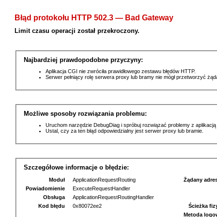
Błąd protokołu HTTP 502.3 — Bad Gateway
Limit czasu operacji został przekroczony.
Najbardziej prawdopodobne przyczyny:
Aplikacja CGI nie zwróciła prawidłowego zestawu błędów HTTP.
Serwer pełniący rolę serwera proxy lub bramy nie mógł przetworzyć żą
Możliwe sposoby rozwiązania problemu:
Uruchom narzędzie DebugDiag i spróbuj rozwiązać problemy z aplikacją
Ustal, czy za ten błąd odpowiedzialny jest serwer proxy lub bramie.
Szczegółowe informacje o błędzie:
Moduł
ApplicationRequestRouting
Żądany adre
Powiadomienie
ExecuteRequestHandler
Obsługa
ApplicationRequestRoutingHandler
Kod błędu
0x80072ee2
Ścieżka fi
Metoda logo