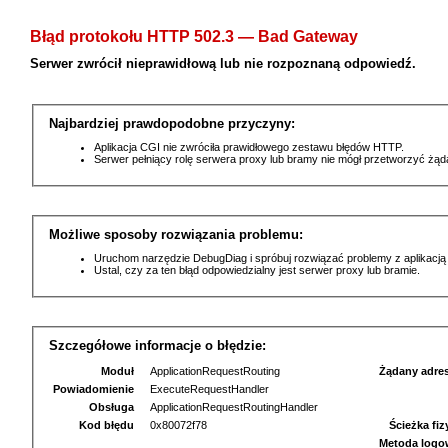
Błąd protokołu HTTP 502.3 — Bad Gateway
Serwer zwrócił nieprawidłową lub nie rozpoznaną odpowiedź.
Najbardziej prawdopodobne przyczyny:
Aplikacja CGI nie zwróciła prawidłowego zestawu błędów HTTP.
Serwer pełniący rolę serwera proxy lub bramy nie mógł przetworzyć żą
Możliwe sposoby rozwiązania problemu:
Uruchom narzędzie DebugDiag i spróbuj rozwiązać problemy z aplikacją
Ustal, czy za ten błąd odpowiedzialny jest serwer proxy lub bramie.
Szczegółowe informacje o błędzie:
Moduł
ApplicationRequestRouting
Żądany adre
Powiadomienie
ExecuteRequestHandler
Obsługa
ApplicationRequestRoutingHandler
Kod błędu
0x80072f78
Ścieżka fi
Metoda logo