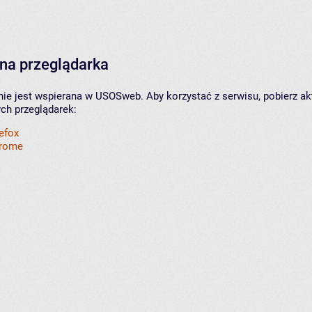
na przeglądarka
nie jest wspierana w USOSweb. Aby korzystać z serwisu, pobierz ak
ych przeglądarek:
refox
hrome