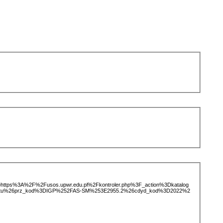
ice=https%3A%2F%2Fusos.upwr.edu.pl%2Fkontroler.php%3F_action%3Dkatalog
iotu%26prz_kod%3DIGP%252FAS-SM%253E2955.2%26cdyd_kod%3D2022%2