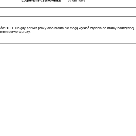
Logowanie użytkownika
Anonimowy
ów HTTP lub gdy serwer proxy albo brama nie mogą wysłać żądania do bramy nadrzędnej. Jeś
atorem serwera proxy.