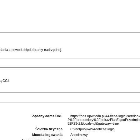
ądania z powodu błędu bramy nadrzędnej.
ą CGI.
Żądany adres URL
https://cas.upwr.edu.pl:443/cas/login?serv
2%2Fprzedmioty%2FpokazPlanZajecPrzedm
52F23-Z&locale=pl&gateway=true
Ścieżka fizyczna
C:\inetpub\wwwroot\cas\login
Metoda logowania
Anonimowy