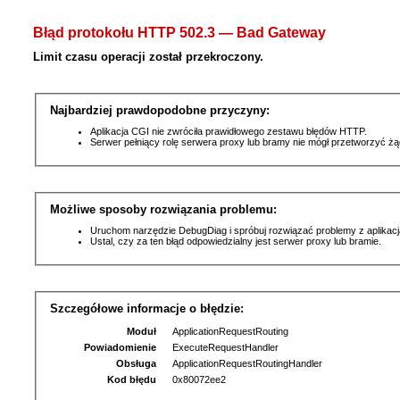
Błąd protokołu HTTP 502.3 — Bad Gateway
Limit czasu operacji został przekroczony.
Najbardziej prawdopodobne przyczyny:
Aplikacja CGI nie zwróciła prawidłowego zestawu błędów HTTP.
Serwer pełniący rolę serwera proxy lub bramy nie mógł przetworzyć ż
Możliwe sposoby rozwiązania problemu:
Uruchom narzędzie DebugDiag i spróbuj rozwiązać problemy z aplikacj
Ustal, czy za ten błąd odpowiedzialny jest serwer proxy lub bramie.
Szczegółowe informacje o błędzie:
Moduł
ApplicationRequestRouting
Powiadomienie
ExecuteRequestHandler
Obsługa
ApplicationRequestRoutingHandler
Kod błędu
0x80072ee2