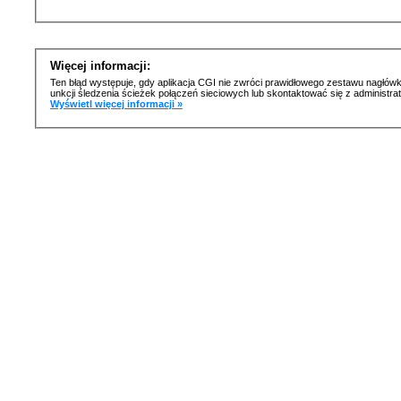
Więcej informacji:
Ten błąd występuje, gdy aplikacja CGI nie zwróci prawidłowego zestawu nagłówk
unkcji śledzenia ścieżek połączeń sieciowych lub skontaktować się z administr
Wyświetl więcej informacji »