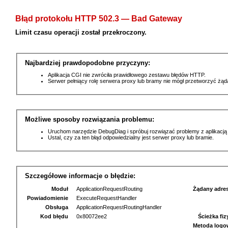
Błąd protokołu HTTP 502.3 — Bad Gateway
Limit czasu operacji został przekroczony.
Najbardziej prawdopodobne przyczyny:
Aplikacja CGI nie zwróciła prawidłowego zestawu błędów HTTP.
Serwer pełniący rolę serwera proxy lub bramy nie mógł przetworzyć żą
Możliwe sposoby rozwiązania problemu:
Uruchom narzędzie DebugDiag i spróbuj rozwiązać problemy z aplikacją
Ustal, czy za ten błąd odpowiedzialny jest serwer proxy lub bramie.
Szczegółowe informacje o błędzie:
Moduł
ApplicationRequestRouting
Żądany adre
Powiadomienie
ExecuteRequestHandler
Obsługa
ApplicationRequestRoutingHandler
Kod błędu
0x80072ee2
Ścieżka fi
Metoda logo