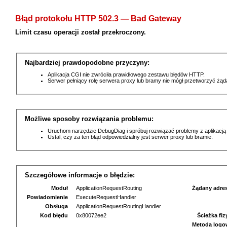
Błąd protokołu HTTP 502.3 — Bad Gateway
Limit czasu operacji został przekroczony.
Najbardziej prawdopodobne przyczyny:
Aplikacja CGI nie zwróciła prawidłowego zestawu błędów HTTP.
Serwer pełniący rolę serwera proxy lub bramy nie mógł przetworzyć żą
Możliwe sposoby rozwiązania problemu:
Uruchom narzędzie DebugDiag i spróbuj rozwiązać problemy z aplikacją
Ustal, czy za ten błąd odpowiedzialny jest serwer proxy lub bramie.
Szczegółowe informacje o błędzie:
Moduł
ApplicationRequestRouting
Żądany adre
Powiadomienie
ExecuteRequestHandler
Obsługa
ApplicationRequestRoutingHandler
Kod błędu
0x80072ee2
Ścieżka fi
Metoda logo