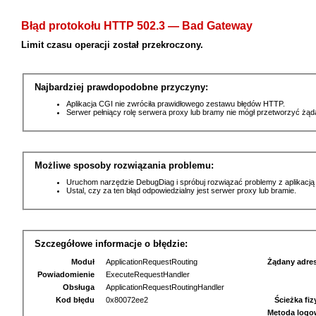
Błąd protokołu HTTP 502.3 — Bad Gateway
Limit czasu operacji został przekroczony.
Najbardziej prawdopodobne przyczyny:
Aplikacja CGI nie zwróciła prawidłowego zestawu błędów HTTP.
Serwer pełniący rolę serwera proxy lub bramy nie mógł przetworzyć żą
Możliwe sposoby rozwiązania problemu:
Uruchom narzędzie DebugDiag i spróbuj rozwiązać problemy z aplikacją
Ustal, czy za ten błąd odpowiedzialny jest serwer proxy lub bramie.
Szczegółowe informacje o błędzie:
Moduł
ApplicationRequestRouting
Żądany adre
Powiadomienie
ExecuteRequestHandler
Obsługa
ApplicationRequestRoutingHandler
Kod błędu
0x80072ee2
Ścieżka fi
Metoda logo