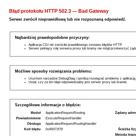
Błąd protokołu HTTP 502.3 — Bad Gateway
Serwer zwrócił nieprawidłową lub nie rozpoznaną odpowiedź.
Najbardziej prawdopodobne przyczyny:
Aplikacja CGI nie zwróciła prawidłowego zestawu błędów HTTP.
Serwer pełniący rolę serwera proxy lub bramy nie mógł przetworzyć żą
Możliwe sposoby rozwiązania problemu:
Uruchom narzędzie DebugDiag i spróbuj rozwiązać problemy z aplikacją
Ustal, czy za ten błąd odpowiedzialny jest serwer proxy lub bramie.
Szczegółowe informacje o błędzie:
Moduł
ApplicationRequestRouting
Żądany adre
Powiadomienie
ExecuteRequestHandler
Obsługa
ApplicationRequestRoutingHandler
Kod błędu
0x80072f78
Ścieżka fi
Metoda logo