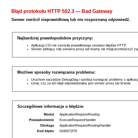
Błąd protokołu HTTP 502.3 — Bad Gateway
Serwer zwrócił nieprawidłową lub nie rozpoznaną odpowiedź.
Najbardziej prawdopodobne przyczyny:
Aplikacja CGI nie zwróciła prawidłowego zestawu błędów HTTP.
Serwer pełniący rolę serwera proxy lub bramy nie mógł przetworzyć ż
Możliwe sposoby rozwiązania problemu:
Uruchom narzędzie DebugDiag i spróbuj rozwiązać problemy z aplikacj
Ustal, czy za ten błąd odpowiedzialny jest serwer proxy lub bramie.
Szczegółowe informacje o błędzie:
Moduł
ApplicationRequestRouting
Powiadomienie
ExecuteRequestHandler
Obsługa
ApplicationRequestRoutingHandler
Kod błędu
0x80072f78