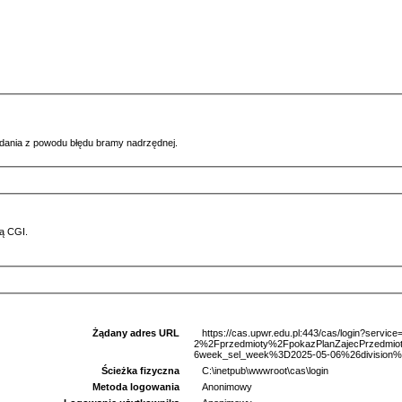
ądania z powodu błędu bramy nadrzędnej.
ą CGI.
Żądany adres URL
https://cas.upwr.edu.pl:443/cas/login?serv
2%2Fprzedmioty%2FpokazPlanZajecPrzedm
6week_sel_week%3D2025-05-06%26division%3
Ścieżka fizyczna
C:\inetpub\wwwroot\cas\login
Metoda logowania
Anonimowy