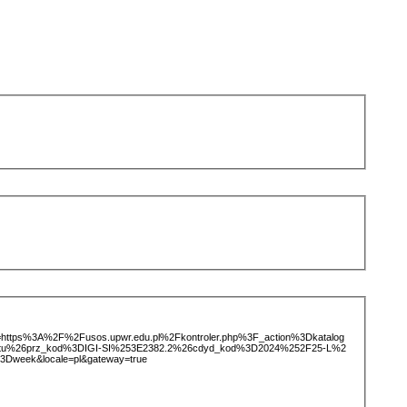
ice=https%3A%2F%2Fusos.upwr.edu.pl%2Fkontroler.php%3F_action%3Dkatalog
iotu%26prz_kod%3DIGI-SI%253E2382.2%26cdyd_kod%3D2024%252F25-L%2
Dweek&locale=pl&gateway=true