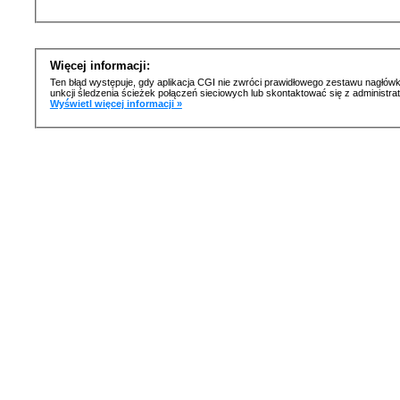
Więcej informacji:
Ten błąd występuje, gdy aplikacja CGI nie zwróci prawidłowego zestawu nagłówk
unkcji śledzenia ścieżek połączeń sieciowych lub skontaktować się z administr
Wyświetl więcej informacji »