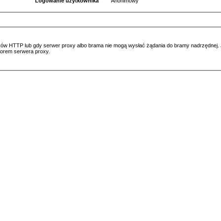
Logowanie użytkownika
Anonimowy
ów HTTP lub gdy serwer proxy albo brama nie mogą wysłać żądania do bramy nadrzędnej. Jeś
atorem serwera proxy.