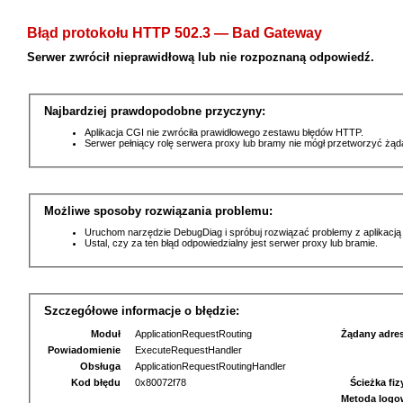
Błąd protokołu HTTP 502.3 — Bad Gateway
Serwer zwrócił nieprawidłową lub nie rozpoznaną odpowiedź.
Najbardziej prawdopodobne przyczyny:
Aplikacja CGI nie zwróciła prawidłowego zestawu błędów HTTP.
Serwer pełniący rolę serwera proxy lub bramy nie mógł przetworzyć żą
Możliwe sposoby rozwiązania problemu:
Uruchom narzędzie DebugDiag i spróbuj rozwiązać problemy z aplikacją
Ustal, czy za ten błąd odpowiedzialny jest serwer proxy lub bramie.
Szczegółowe informacje o błędzie:
Moduł
ApplicationRequestRouting
Żądany adre
Powiadomienie
ExecuteRequestHandler
Obsługa
ApplicationRequestRoutingHandler
Kod błędu
0x80072f78
Ścieżka fi
Metoda logo