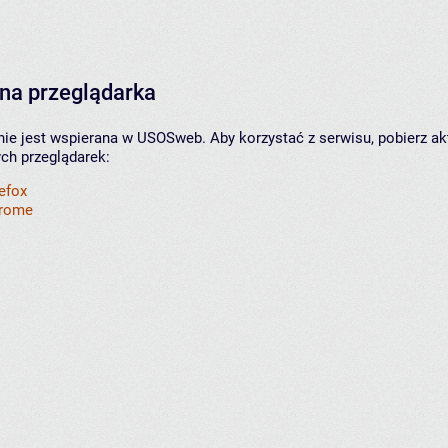
na przeglądarka
nie jest wspierana w USOSweb. Aby korzystać z serwisu, pobierz ak
ych przeglądarek:
refox
hrome