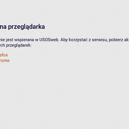
na przeglądarka
nie jest wspierana w USOSweb. Aby korzystać z serwisu, pobierz ak
ych przeglądarek:
refox
hrome