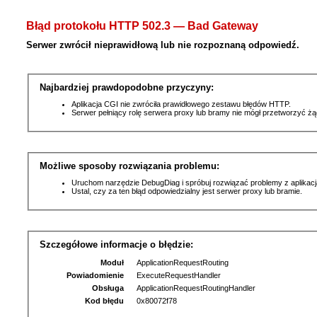
Błąd protokołu HTTP 502.3 — Bad Gateway
Serwer zwrócił nieprawidłową lub nie rozpoznaną odpowiedź.
Najbardziej prawdopodobne przyczyny:
Aplikacja CGI nie zwróciła prawidłowego zestawu błędów HTTP.
Serwer pełniący rolę serwera proxy lub bramy nie mógł przetworzyć ż
Możliwe sposoby rozwiązania problemu:
Uruchom narzędzie DebugDiag i spróbuj rozwiązać problemy z aplikacj
Ustal, czy za ten błąd odpowiedzialny jest serwer proxy lub bramie.
Szczegółowe informacje o błędzie:
Moduł
ApplicationRequestRouting
Powiadomienie
ExecuteRequestHandler
Obsługa
ApplicationRequestRoutingHandler
Kod błędu
0x80072f78