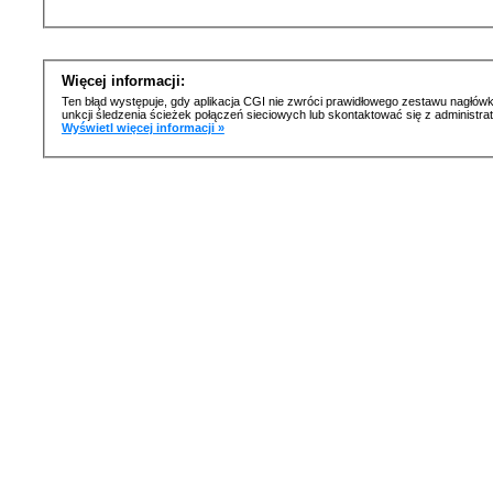
Więcej informacji:
Ten błąd występuje, gdy aplikacja CGI nie zwróci prawidłowego zestawu nagłówk
unkcji śledzenia ścieżek połączeń sieciowych lub skontaktować się z administr
Wyświetl więcej informacji »