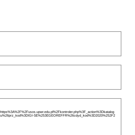
ice=https%3A%2F%2Fusos.upwr.edu.pl%2Fkontroler.php%3F_action%3Dkatalog
miotu%26prz_kod%3DIGI-SE%253EGEOREFFR%26cdyd_kod%3D2020%252F2