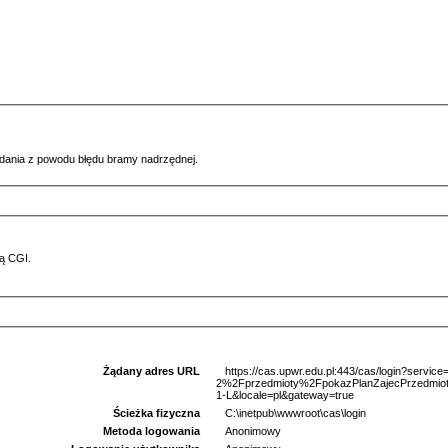
ądania z powodu błędu bramy nadrzędnej.
ą CGI.
Żądany adres URL
https://cas.upwr.edu.pl:443/cas/login?serv
2%2Fprzedmioty%2FpokazPlanZajecPrzed
1-L&locale=pl&gateway=true
Ścieżka fizyczna
C:\inetpub\wwwroot\cas\login
Metoda logowania
Anonimowy