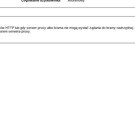
Logowanie użytkownika
Anonimowy
ów HTTP lub gdy serwer proxy albo brama nie mogą wysłać żądania do bramy nadrzędnej. Jeś
atorem serwera proxy.