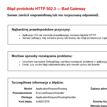
Błąd protokołu HTTP 502.3 — Bad Gateway
Serwer zwrócił nieprawidłową lub nie rozpoznaną odpowiedź.
Najbardziej prawdopodobne przyczyny:
Aplikacja CGI nie zwróciła prawidłowego zestawu błędów HTTP.
Serwer pełniący rolę serwera proxy lub bramy nie mógł przetworzyć żą
Możliwe sposoby rozwiązania problemu:
Uruchom narzędzie DebugDiag i spróbuj rozwiązać problemy z aplikacją
Ustal, czy za ten błąd odpowiedzialny jest serwer proxy lub bramie.
Szczegółowe informacje o błędzie:
Moduł
ApplicationRequestRouting
Żądany adre
Powiadomienie
ExecuteRequestHandler
Obsługa
ApplicationRequestRoutingHandler
Kod błędu
0x80072f78
Ścieżka fi
Metoda logo