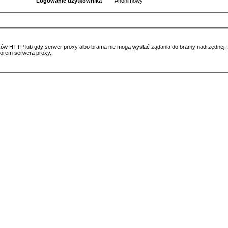
Logowanie użytkownika
Anonimowy
ów HTTP lub gdy serwer proxy albo brama nie mogą wysłać żądania do bramy nadrzędnej. Jeś
atorem serwera proxy.