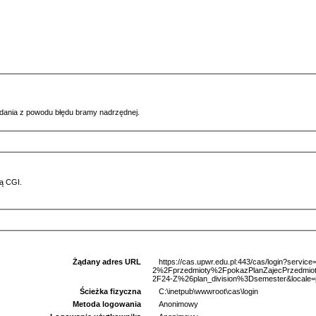
ądania z powodu błędu bramy nadrzędnej.
ą CGI.
Żądany adres URL
https://cas.upwr.edu.pl:443/cas/login?serv
2%2Fprzedmioty%2FpokazPlanZajecPrzedm
2F24-Z%26plan_division%3Dsemester&locale=
Ścieżka fizyczna
C:\inetpub\wwwroot\cas\login
Metoda logowania
Anonimowy