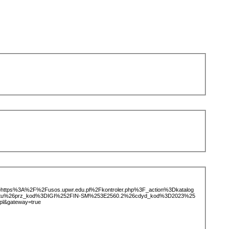
ice=https%3A%2F%2Fusos.upwr.edu.pl%2Fkontroler.php%3F_action%3Dkatalog
iotu%26prz_kod%3DIGI%252FIN-SM%253E2560.2%26cdyd_kod%3D2023%25
pl&gateway=true