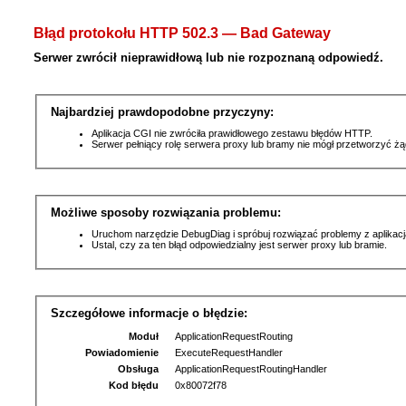
Błąd protokołu HTTP 502.3 — Bad Gateway
Serwer zwrócił nieprawidłową lub nie rozpoznaną odpowiedź.
Najbardziej prawdopodobne przyczyny:
Aplikacja CGI nie zwróciła prawidłowego zestawu błędów HTTP.
Serwer pełniący rolę serwera proxy lub bramy nie mógł przetworzyć ż
Możliwe sposoby rozwiązania problemu:
Uruchom narzędzie DebugDiag i spróbuj rozwiązać problemy z aplikacj
Ustal, czy za ten błąd odpowiedzialny jest serwer proxy lub bramie.
Szczegółowe informacje o błędzie:
Moduł
ApplicationRequestRouting
Powiadomienie
ExecuteRequestHandler
Obsługa
ApplicationRequestRoutingHandler
Kod błędu
0x80072f78