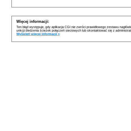
Więcej informacji:
Ten błąd występuje, gdy aplikacja CGI nie zwróci prawidłowego zestawu nagłówk
unkcji śledzenia ścieżek połączeń sieciowych lub skontaktować się z administr
Wyświetl więcej informacji »