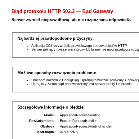
Błąd protokołu HTTP 502.3 — Bad Gateway
Serwer zwrócił nieprawidłową lub nie rozpoznaną odpowiedź.
Najbardziej prawdopodobne przyczyny:
Aplikacja CGI nie zwróciła prawidłowego zestawu błędów HTTP.
Serwer pełniący rolę serwera proxy lub bramy nie mógł przetworzyć ż
Możliwe sposoby rozwiązania problemu:
Uruchom narzędzie DebugDiag i spróbuj rozwiązać problemy z aplikacj
Ustal, czy za ten błąd odpowiedzialny jest serwer proxy lub bramie.
Szczegółowe informacje o błędzie:
Moduł
ApplicationRequestRouting
Powiadomienie
ExecuteRequestHandler
Obsługa
ApplicationRequestRoutingHandler
Kod błędu
0x80072f78