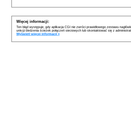
Więcej informacji:
Ten błąd występuje, gdy aplikacja CGI nie zwróci prawidłowego zestawu nagłówk
unkcji śledzenia ścieżek połączeń sieciowych lub skontaktować się z administr
Wyświetl więcej informacji »