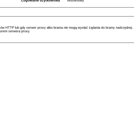
Logowanie użytkownika
Anonimowy
ów HTTP lub gdy serwer proxy albo brama nie mogą wysłać żądania do bramy nadrzędnej. Jeś
atorem serwera proxy.