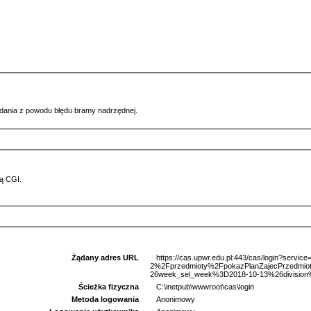
ądania z powodu błędu bramy nadrzędnej.
ą CGI.
Żądany adres URL
https://cas.upwr.edu.pl:443/cas/login?serv
2%2Fprzedmioty%2FpokazPlanZajecPrzedm
26week_sel_week%3D2018-10-13%26division%
Ścieżka fizyczna
C:\inetpub\wwwroot\cas\login
Metoda logowania
Anonimowy