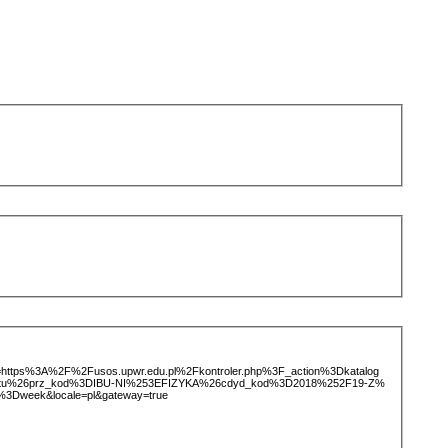
ice=https%3A%2F%2Fusos.upwr.edu.pl%2Fkontroler.php%3F_action%3Dkatalog
iotu%26prz_kod%3DIBU-NI%253EFIZYKA%26cdyd_kod%3D2018%252F19-Z%
3Dweek&locale=pl&gateway=true