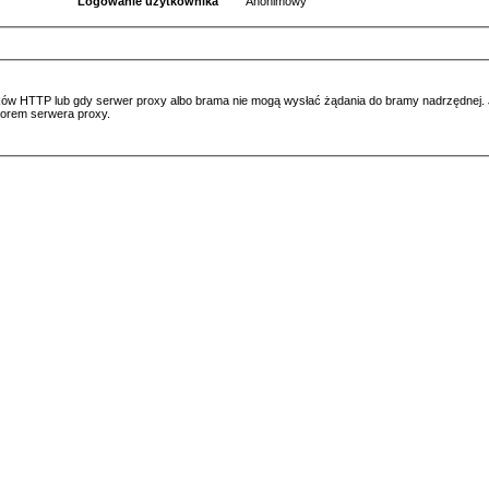
Logowanie użytkownika
Anonimowy
ów HTTP lub gdy serwer proxy albo brama nie mogą wysłać żądania do bramy nadrzędnej. Jeś
atorem serwera proxy.