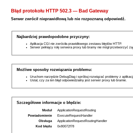
Błąd protokołu HTTP 502.3 — Bad Gateway
Serwer zwrócił nieprawidłową lub nie rozpoznaną odpowiedź.
Najbardziej prawdopodobne przyczyny:
Aplikacja CGI nie zwróciła prawidłowego zestawu błędów HTTP.
Serwer pełniący rolę serwera proxy lub bramy nie mógł przetworzyć ż
Możliwe sposoby rozwiązania problemu:
Uruchom narzędzie DebugDiag i spróbuj rozwiązać problemy z aplikacj
Ustal, czy za ten błąd odpowiedzialny jest serwer proxy lub bramie.
Szczegółowe informacje o błędzie:
Moduł
ApplicationRequestRouting
Powiadomienie
ExecuteRequestHandler
Obsługa
ApplicationRequestRoutingHandler
Kod błędu
0x80072f78