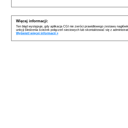
Więcej informacji:
Ten błąd występuje, gdy aplikacja CGI nie zwróci prawidłowego zestawu nagłówk
unkcji śledzenia ścieżek połączeń sieciowych lub skontaktować się z administr
Wyświetl więcej informacji »