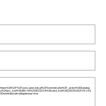
ice=https%3A%2F%2Fusos.upwr.edu.pl%2Fkontroler.php%3F_action%3Dkatalog
iotu%26prz_kod%3DIBU-NI%253E1523.8%26cdyd_kod%3D2023%252F24-L%2
Dweek&locale=pl&gateway=true