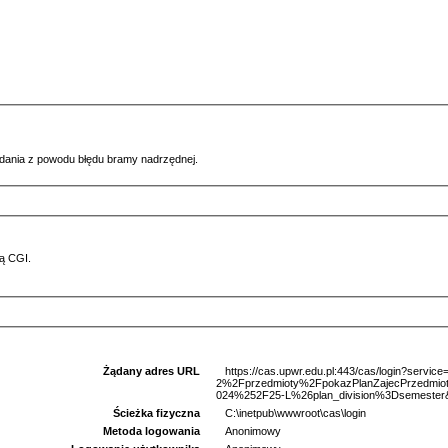
ądania z powodu błędu bramy nadrzędnej.
ą CGI.
Żądany adres URL
https://cas.upwr.edu.pl:443/cas/login?serv
2%2Fprzedmioty%2FpokazPlanZajecPrzedm
024%252F25-L%26plan_division%3Dsemester&l
Ścieżka fizyczna
C:\inetpub\wwwroot\cas\login
Metoda logowania
Anonimowy