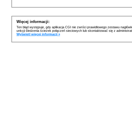
Więcej informacji:
Ten błąd występuje, gdy aplikacja CGI nie zwróci prawidłowego zestawu nagłówk
unkcji śledzenia ścieżek połączeń sieciowych lub skontaktować się z administr
Wyświetl więcej informacji »