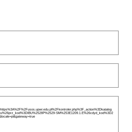
ice=https%3A%2F%2Fusos.upwr.edu.pl%2Fkontroler.php%3F_action%3Dkatalog
iotu%26prz_kod%3DIBU%2528P%2529-SM%253E1209.1.E%26cdyd_kod%3D2
ocale=pl&gateway=true