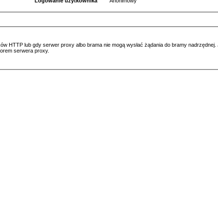
Logowanie użytkownika
Anonimowy
ów HTTP lub gdy serwer proxy albo brama nie mogą wysłać żądania do bramy nadrzędnej. Jeś
atorem serwera proxy.