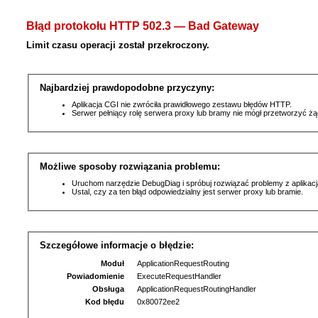
Błąd protokołu HTTP 502.3 — Bad Gateway
Limit czasu operacji został przekroczony.
Najbardziej prawdopodobne przyczyny:
Aplikacja CGI nie zwróciła prawidłowego zestawu błędów HTTP.
Serwer pełniący rolę serwera proxy lub bramy nie mógł przetworzyć ż
Możliwe sposoby rozwiązania problemu:
Uruchom narzędzie DebugDiag i spróbuj rozwiązać problemy z aplikacj
Ustal, czy za ten błąd odpowiedzialny jest serwer proxy lub bramie.
Szczegółowe informacje o błędzie:
Moduł
ApplicationRequestRouting
Powiadomienie
ExecuteRequestHandler
Obsługa
ApplicationRequestRoutingHandler
Kod błędu
0x80072ee2