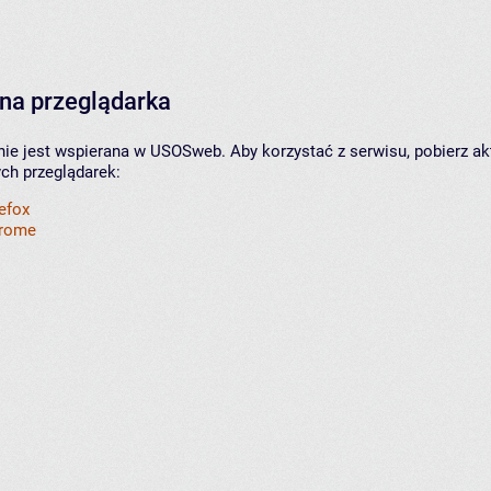
na przeglądarka
nie jest wspierana w USOSweb. Aby korzystać z serwisu, pobierz ak
ych przeglądarek:
refox
hrome