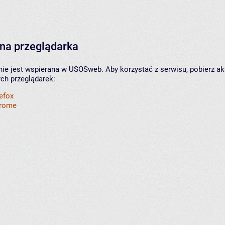
na przeglądarka
nie jest wspierana w USOSweb. Aby korzystać z serwisu, pobierz ak
ych przeglądarek:
refox
hrome