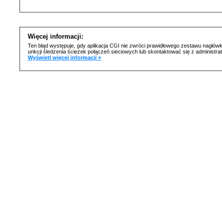
Więcej informacji:
Ten błąd występuje, gdy aplikacja CGI nie zwróci prawidłowego zestawu nagłówk
unkcji śledzenia ścieżek połączeń sieciowych lub skontaktować się z administr
Wyświetl więcej informacji »