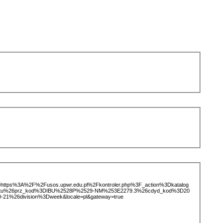
ice=https%3A%2F%2Fusos.upwr.edu.pl%2Fkontroler.php%3F_action%3Dkatalog
iotu%26prz_kod%3DIBU%2528P%2529-NM%253E2279.3%26cdyd_kod%3D20
1%26division%3Dweek&locale=pl&gateway=true