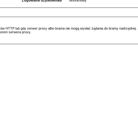
Logowanie użytkownika
Anonimowy
ów HTTP lub gdy serwer proxy albo brama nie mogą wysłać żądania do bramy nadrzędnej. Jeś
atorem serwera proxy.