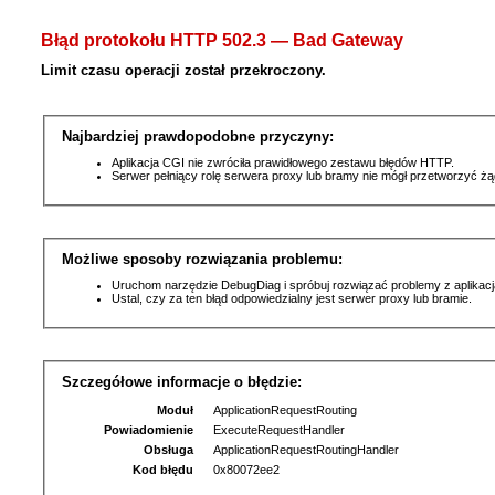
Błąd protokołu HTTP 502.3 — Bad Gateway
Limit czasu operacji został przekroczony.
Najbardziej prawdopodobne przyczyny:
Aplikacja CGI nie zwróciła prawidłowego zestawu błędów HTTP.
Serwer pełniący rolę serwera proxy lub bramy nie mógł przetworzyć ż
Możliwe sposoby rozwiązania problemu:
Uruchom narzędzie DebugDiag i spróbuj rozwiązać problemy z aplikacj
Ustal, czy za ten błąd odpowiedzialny jest serwer proxy lub bramie.
Szczegółowe informacje o błędzie:
Moduł
ApplicationRequestRouting
Powiadomienie
ExecuteRequestHandler
Obsługa
ApplicationRequestRoutingHandler
Kod błędu
0x80072ee2