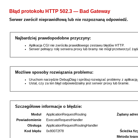
Błąd protokołu HTTP 502.3 — Bad Gateway
Serwer zwrócił nieprawidłową lub nie rozpoznaną odpowiedź.
Najbardziej prawdopodobne przyczyny:
Aplikacja CGI nie zwróciła prawidłowego zestawu błędów HTTP.
Serwer pełniący rolę serwera proxy lub bramy nie mógł przetworzyć żą
Możliwe sposoby rozwiązania problemu:
Uruchom narzędzie DebugDiag i spróbuj rozwiązać problemy z aplikacją
Ustal, czy za ten błąd odpowiedzialny jest serwer proxy lub bramie.
Szczegółowe informacje o błędzie:
Moduł
ApplicationRequestRouting
Żądany adre
Powiadomienie
ExecuteRequestHandler
Obsługa
ApplicationRequestRoutingHandler
Kod błędu
0x80072f78
Ścieżka fi
Metoda logo