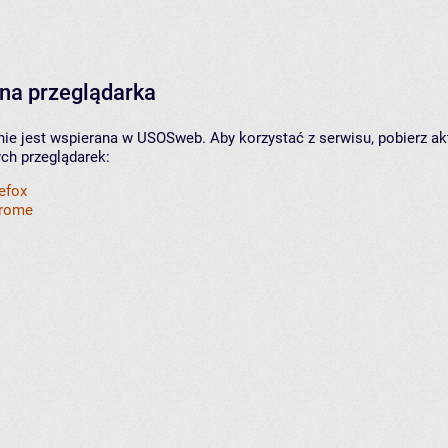
na przeglądarka
nie jest wspierana w USOSweb. Aby korzystać z serwisu, pobierz ak
ych przeglądarek:
refox
hrome