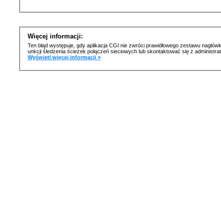
Więcej informacji:
Ten błąd występuje, gdy aplikacja CGI nie zwróci prawidłowego zestawu nagłówk
unkcji śledzenia ścieżek połączeń sieciowych lub skontaktować się z administr
Wyświetl więcej informacji »