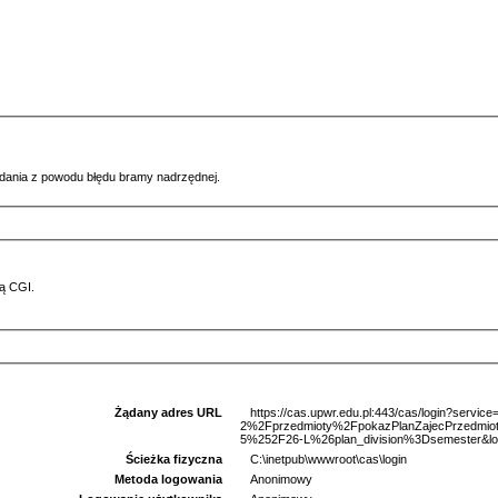
ądania z powodu błędu bramy nadrzędnej.
ą CGI.
Żądany adres URL
https://cas.upwr.edu.pl:443/cas/login?serv
2%2Fprzedmioty%2FpokazPlanZajecPrzedm
5%252F26-L%26plan_division%3Dsemester&loc
Ścieżka fizyczna
C:\inetpub\wwwroot\cas\login
Metoda logowania
Anonimowy