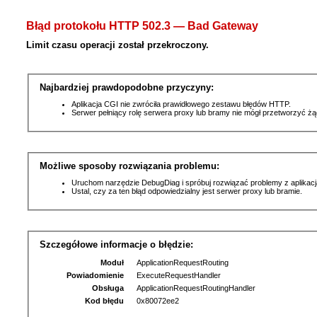
Błąd protokołu HTTP 502.3 — Bad Gateway
Limit czasu operacji został przekroczony.
Najbardziej prawdopodobne przyczyny:
Aplikacja CGI nie zwróciła prawidłowego zestawu błędów HTTP.
Serwer pełniący rolę serwera proxy lub bramy nie mógł przetworzyć ż
Możliwe sposoby rozwiązania problemu:
Uruchom narzędzie DebugDiag i spróbuj rozwiązać problemy z aplikacj
Ustal, czy za ten błąd odpowiedzialny jest serwer proxy lub bramie.
Szczegółowe informacje o błędzie:
Moduł
ApplicationRequestRouting
Powiadomienie
ExecuteRequestHandler
Obsługa
ApplicationRequestRoutingHandler
Kod błędu
0x80072ee2