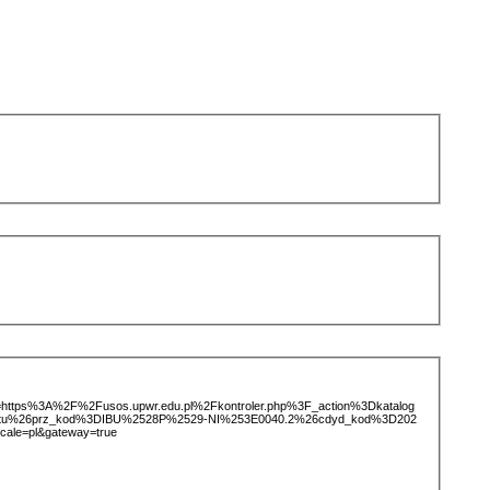
ice=https%3A%2F%2Fusos.upwr.edu.pl%2Fkontroler.php%3F_action%3Dkatalog
iotu%26prz_kod%3DIBU%2528P%2529-NI%253E0040.2%26cdyd_kod%3D202
ale=pl&gateway=true