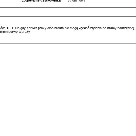
Logowanie użytkownika
Anonimowy
ów HTTP lub gdy serwer proxy albo brama nie mogą wysłać żądania do bramy nadrzędnej. Jeś
atorem serwera proxy.