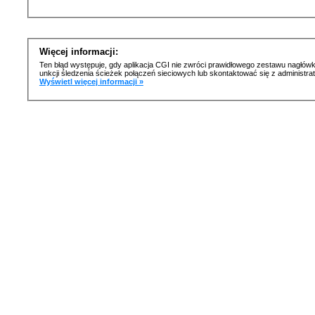
Więcej informacji:
Ten błąd występuje, gdy aplikacja CGI nie zwróci prawidłowego zestawu nagłówk
unkcji śledzenia ścieżek połączeń sieciowych lub skontaktować się z administr
Wyświetl więcej informacji »