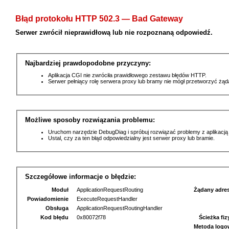
Błąd protokołu HTTP 502.3 — Bad Gateway
Serwer zwrócił nieprawidłową lub nie rozpoznaną odpowiedź.
Najbardziej prawdopodobne przyczyny:
Aplikacja CGI nie zwróciła prawidłowego zestawu błędów HTTP.
Serwer pełniący rolę serwera proxy lub bramy nie mógł przetworzyć żą
Możliwe sposoby rozwiązania problemu:
Uruchom narzędzie DebugDiag i spróbuj rozwiązać problemy z aplikacją
Ustal, czy za ten błąd odpowiedzialny jest serwer proxy lub bramie.
Szczegółowe informacje o błędzie:
Moduł
ApplicationRequestRouting
Żądany adre
Powiadomienie
ExecuteRequestHandler
Obsługa
ApplicationRequestRoutingHandler
Kod błędu
0x80072f78
Ścieżka fi
Metoda logo