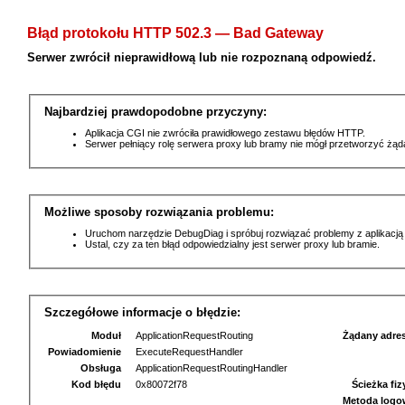
Błąd protokołu HTTP 502.3 — Bad Gateway
Serwer zwrócił nieprawidłową lub nie rozpoznaną odpowiedź.
Najbardziej prawdopodobne przyczyny:
Aplikacja CGI nie zwróciła prawidłowego zestawu błędów HTTP.
Serwer pełniący rolę serwera proxy lub bramy nie mógł przetworzyć żą
Możliwe sposoby rozwiązania problemu:
Uruchom narzędzie DebugDiag i spróbuj rozwiązać problemy z aplikacją
Ustal, czy za ten błąd odpowiedzialny jest serwer proxy lub bramie.
Szczegółowe informacje o błędzie:
Moduł
ApplicationRequestRouting
Żądany adre
Powiadomienie
ExecuteRequestHandler
Obsługa
ApplicationRequestRoutingHandler
Kod błędu
0x80072f78
Ścieżka fi
Metoda logo