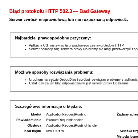
Błąd protokołu HTTP 502.3 — Bad Gateway
Serwer zwrócił nieprawidłową lub nie rozpoznaną odpowiedź.
Najbardziej prawdopodobne przyczyny:
Aplikacja CGI nie zwróciła prawidłowego zestawu błędów HTTP.
Serwer pełniący rolę serwera proxy lub bramy nie mógł przetworzyć żą
Możliwe sposoby rozwiązania problemu:
Uruchom narzędzie DebugDiag i spróbuj rozwiązać problemy z aplikacją
Ustal, czy za ten błąd odpowiedzialny jest serwer proxy lub bramie.
Szczegółowe informacje o błędzie:
Moduł
ApplicationRequestRouting
Żądany adre
Powiadomienie
ExecuteRequestHandler
Obsługa
ApplicationRequestRoutingHandler
Kod błędu
0x80072f78
Ścieżka fi
Metoda logo