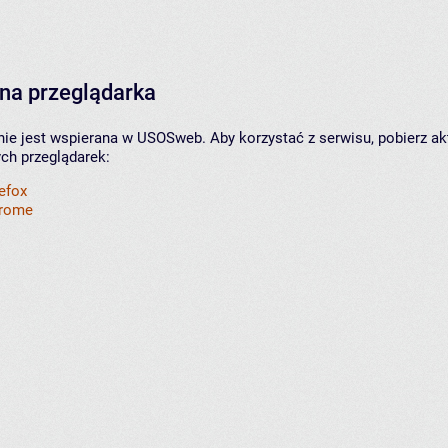
na przeglądarka
nie jest wspierana w USOSweb. Aby korzystać z serwisu, pobierz ak
ych przeglądarek:
refox
hrome